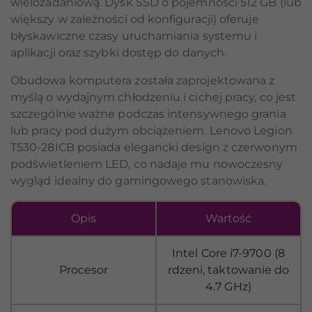
wielozadaniową. Dysk SSD o pojemności 512 GB (lub
większy w zależności od konfiguracji) oferuje
błyskawiczne czasy uruchamiania systemu i
aplikacji oraz szybki dostęp do danych.
Obudowa komputera została zaprojektowana z
myślą o wydajnym chłodzeniu i cichej pracy, co jest
szczególnie ważne podczas intensywnego grania
lub pracy pod dużym obciążeniem. Lenovo Legion
T530-28ICB posiada elegancki design z czerwonym
podświetleniem LED, co nadaje mu nowoczesny
wygląd idealny do gamingowego stanowiska.
Opis
Wartość
Intel Core i7-9700 (8
Procesor
rdzeni, taktowanie do
4.7 GHz)