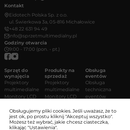
Kontakt
Eidotech Polska Sp. z o.o.
ul. Świerkowa 3a, 05-816 Michałowice
+48 22 631 94 49
info@sprzetmultimedialny.pl
Godziny otwarcia
9:00 - 17:00 (pon. - pt.)
Sprzęt do
Produkty na
Obsługa
wynajęcia
sprzedaż
eventów
Projektory
Projektory
Obsługa
multimedialne
multimedialne
techniczna
Monitory LCD
Monitory LCD
eventów
Ściany Video
Ściany LED
Wynajem
Sprzęt audio
Sprzęt audio
nagłośnienia
Obsługujemy pliki cookies. Jeśli uważasz, że to
jest ok, po prostu kliknij "Akceptuj wszystko".
Monitory CRT
Odtwarzacze,
Wynajem
Możesz też wybrać, jakie chcesz ciasteczka,
Projektory
komputery,
oświetlenia
klikając "Ustawienia".