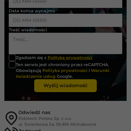
strona jest
używana.
Data końca wynajmu
Doświadczenie
Treść wiadomości
Aby nasza strona
internetowa
działała jak
najlepiej podczas
twojego
Zgadzam się z
Polityką prywatności
przejścia na nią.
Ten serwis jest chroniony przez reCAPTCHA.
Jeśli odrzucisz te
Obowiązują
Polityka prywatności
i
Warunki
pliki cookie,
świadczenia usług
Google.
niektóre funkcje
znikną ze strony
Wyślij wiadomość
internetowej.
Marketing
Odwiedź nas
Udostępniając
Eidotech Polska Sp. z o.o.
swoje
ul. Świerkowa 3a, 05-816 Michałowice
zainteresowania i
zachowania