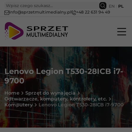
EN
|
PL
info@sprzetmultimedialny.pl
+48 22 631 94 49
Lenovo Legion T530-28ICB i7-
9700
Home
Sprzęt do wynajęcia
Odtwarzacze, komputery, kontrolery, etc.
Komputery
Lenovo Legion T530-28ICB i7-9700