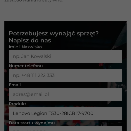
Konieczne
Te pliki cookie
nie są
Potrzebujesz wynająć sprzęt?
opcjonalne. Są
Napisz do nas
one potrzebne
do
Imię i Nazwisko
funkcjonowania
strony
internetowej.
Numer telefonu
Statystyka
Email
Abyśmy mogli
poprawić
funkcjonalność
Produkt
i strukturę
strony
internetowej,
na podstawie
Data startu wynajmu
tego, jak