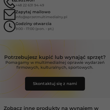
Zadzwoń
podczas
+48 22 631 94 49
odwiedzania naszej
Zapytaj mailowo
strony, zwiększasz
info@sprzetmultimedialny.pl
szansę na
zobaczenie
Godziny otwarcia
spersonalizowanych
9:00 - 17:00 (pon. - pt.)
treści i ofert.
Potrzebujesz kupić lub wynająć sprzęt?
Pomagamy w multimedialnej oprawie wydarzeń
firmowych, kulturalnych, sportowych.
Skontaktuj się z nami
Zobacz inne produkty na wynajem w