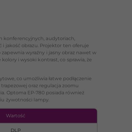
 konferencyjnych, audytoriach,
 jakość obrazu. Projektor ten oferuje
 zapewnia wyraźny i jasny obraz nawet w
lory i wysoki kontrast, co sprawia, że
zytowe, co umożliwia łatwe podłączenie
i trapezowej oraz regulacja zoomu
nia. Optoma EP-780 posiada również
iu żywotności lampy.
Wartość
DLP