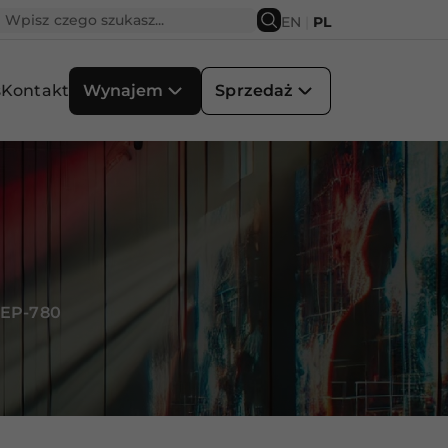
EN
|
PL
s
Kontakt
Wynajem
Sprzedaż
EP-780