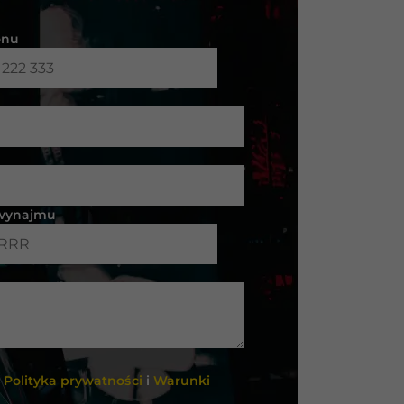
onu
 wynajmu
ą
Polityka prywatności
i
Warunki