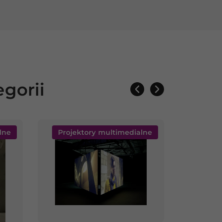
gorii
lne
Projektory multimedialne
Proje
Zap
Panaso