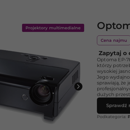
Optom
Projektory multimedialne
Cena najmu
Zapytaj o
Optoma EP-78
którzy potrze
wysokiej jasno
Jego wydajnoś
sprawiają, że 
profesjonalnyc
dużych przest
Sprawdź 
Podkategoria:
P