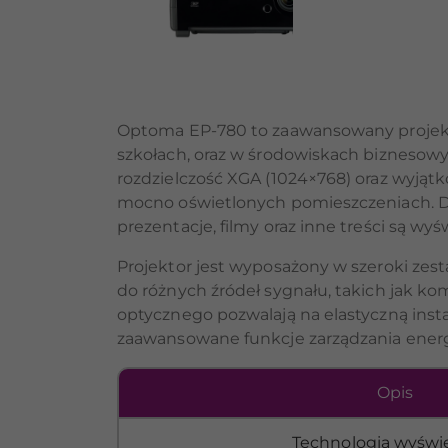
Optoma EP-780 to zaawansowany projekt
szkołach, oraz w środowiskach biznesowyc
rozdzielczość XGA (1024×768) oraz wyją
mocno oświetlonych pomieszczeniach. Dzi
prezentacje, filmy oraz inne treści są wyś
Projektor jest wyposażony w szeroki zest
do różnych źródeł sygnału, takich jak k
optycznego pozwalają na elastyczną ins
zaawansowane funkcje zarządzania energi
Opis
Technologia wyświe