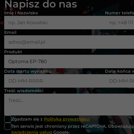
Napisz do nas
Imię i Nazwisko
Numer telef
Email
Produkt
Data startu wynajmu
Data końca
Treść wiadomości
Konieczne
Te pliki cookie
nie są
opcjonalne. Są
one potrzebne
Zgadzam się z
Polityką prywatności
do
Ten serwis jest chroniony przez reCAPTCHA. Obowiązuj
funkcjonowania
świadczenia usług
Google.
strony