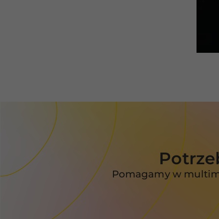
Potrze
Pomagamy w multimed