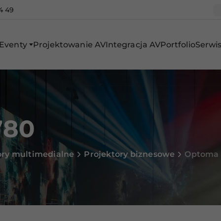
4 49
Eventy
Projektowanie AV
Integracja AV
Portfolio
Serwi
780
ory multimedialne
Projektory biznesowe
Optoma 