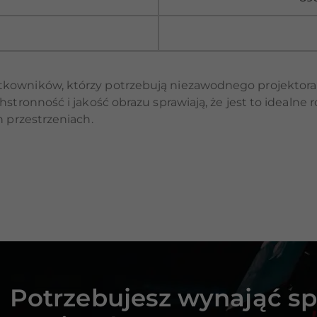
kowników, którzy potrzebują niezawodnego projektora o
hstronność i jakość obrazu sprawiają, że jest to idealne
h przestrzeniach.
Potrzebujesz wynająć sp