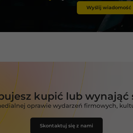
internetowej.
Wyślij wiadomość
Statystyka
Abyśmy mogli
poprawić
funkcjonalność
i strukturę
strony
internetowej,
na podstawie
tego, jak
strona jest
używana.
bujesz kupić lub wynająć 
Doświadczenie
ialnej oprawie wydarzeń firmowych, kultu
Aby nasza strona
internetowa
działała jak
najlepiej podczas
Skontaktuj się z nami
twojego