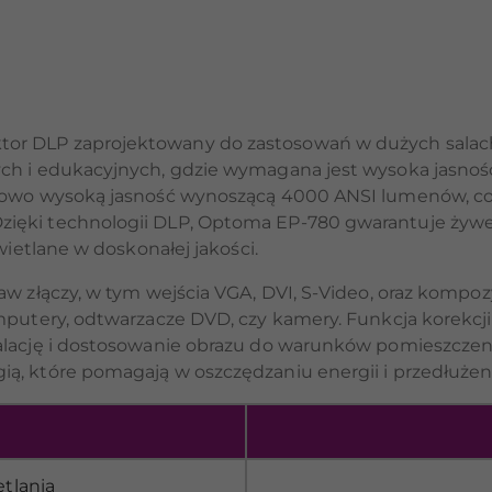
or DLP zaprojektowany do zastosowań w dużych salach
h i edukacyjnych, gdzie wymagana jest wysoka jasność i
tkowo wysoką jasność wynoszącą 4000 ANSI lumenów, co
ęki technologii DLP, Optoma EP-780 gwarantuje żywe ko
wietlane w doskonałej jakości.
aw złączy, w tym wejścia VGA, DVI, S-Video, oraz kompo
omputery, odtwarzacze DVD, czy kamery. Funkcja korekcj
talację i dostosowanie obrazu do warunków pomieszcze
ą, które pomagają w oszczędzaniu energii i przedłużen
tlania