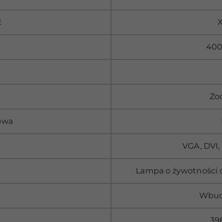
ć
X
400
Zo
owa
VGA, DVI,
Lampa o żywotności 
Wbud
39