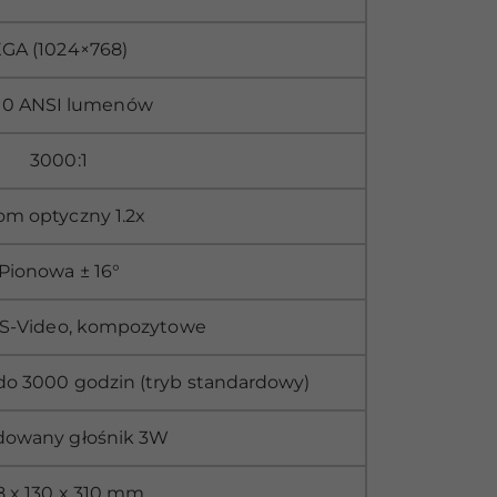
GA (1024×768)
0 ANSI lumenów
3000:1
om optyczny 1.2x
Pionowa ± 16°
 S-Video, kompozytowe
do 3000 godzin (tryb standardowy)
owany głośnik 3W
8 x 130 x 310 mm