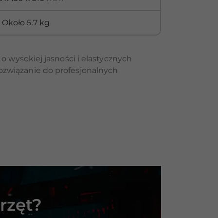
Około 5.7 kg
 wysokiej jasności i elastycznych
 rozwiązanie do profesjonalnych
rzęt?